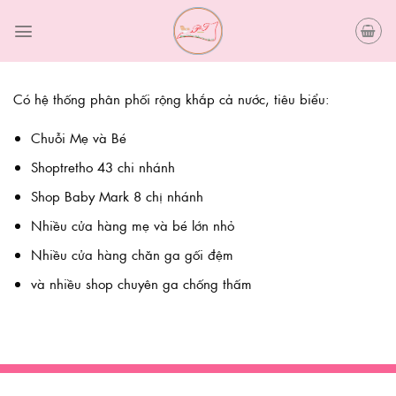
Skip
to
content
Có hệ thống phân phối rộng khắp cả nước, tiêu biểu:
Chuỗi Mẹ và Bé
Shoptretho 43 chi nhánh
Shop Baby Mark 8 chị nhánh
Nhiều cửa hàng mẹ và bé lớn nhỏ
Nhiều cửa hàng chăn ga gối đệm
và nhiều shop chuyên ga chống thấm