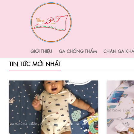
Skip
to
content
GIỚI THIỆU
GA CHỐNG THẤM
CHĂN GA KH
TIN TỨC MỚI NHẤT