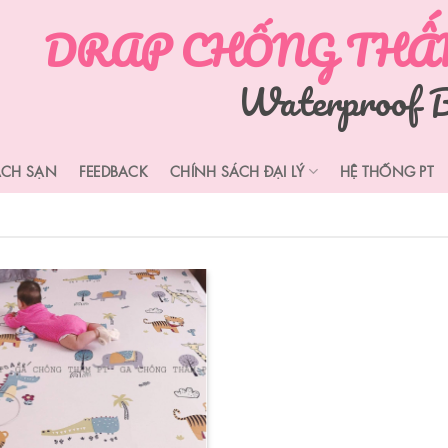
DRAP CHỐNG THẤM
Waterproof B
ÁCH SẠN
FEEDBACK
CHÍNH SÁCH ĐẠI LÝ
HỆ THỐNG PT