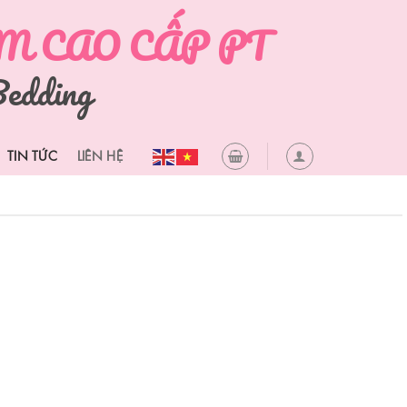
 CAO CẤP PT
edding
TIN TỨC
LIÊN HỆ