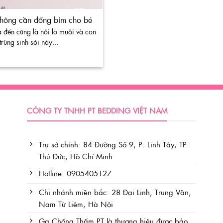
không cần đống bỉm cho bé
 đến cũng là nỗi lo muỗi và con
trùng sinh sôi nảy...
CÔNG TY TNHH PT BEDDING VIỆT NAM
Trụ sở chính: 84 Đường Số 9, P. Linh Tây, TP.
Thủ Đức, Hồ Chí Minh
Hotline: 0905405127
Chi nhánh miền bắc: 28 Đại Linh, Trung Văn,
Nam Từ Liêm, Hà Nội
Ga Chống Thấm PT là thương hiệu được bảo