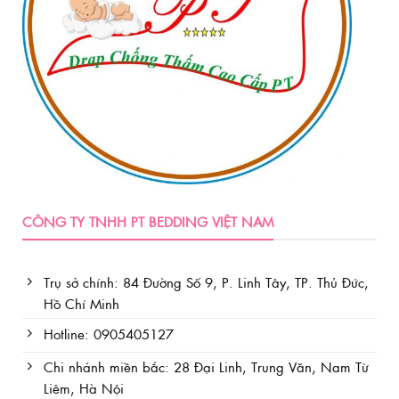
trên
trang
sản
phẩm
CÔNG TY TNHH PT BEDDING VIỆT NAM
Trụ sở chính: 84 Đường Số 9, P. Linh Tây, TP. Thủ Đức,
Hồ Chí Minh
Hotline: 0905405127
Chi nhánh miền bắc: 28 Đại Linh, Trung Văn, Nam Từ
Liêm, Hà Nội