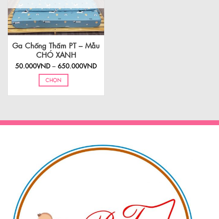
Ga Chống Thấm PT – Mẫu
CHÓ XANH
Khoảng
50.000
VND
–
650.000
VND
giá:
từ
CHỌN
50.000VND
đến
Sản
650.000VND
phẩm
này
có
nhiều
biến
thể.
Các
tùy
chọn
có
thể
được
chọn