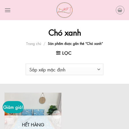
Skip
to
content
Chó xanh
Trang chủ
/
Sản phẩm được gắn thẻ “Chó xanh”
LỌC
Giảm giá!
HẾT HÀNG