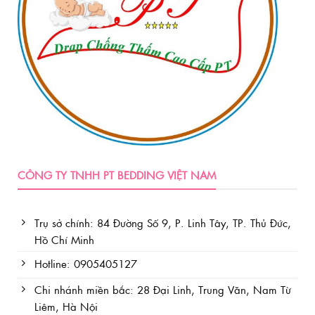
trên
trang
sản
phẩm
CÔNG TY TNHH PT BEDDING VIỆT NAM
Trụ sở chính: 84 Đường Số 9, P. Linh Tây, TP. Thủ Đức,
Hồ Chí Minh
Hotline: 0905405127
Chi nhánh miền bắc: 28 Đại Linh, Trung Văn, Nam Từ
Liêm, Hà Nội