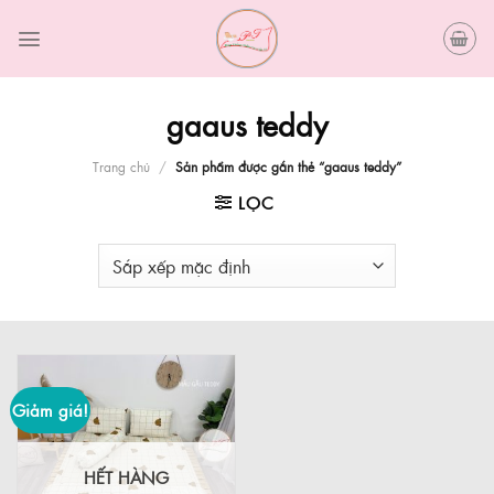
Skip
to
content
gaaus teddy
Trang chủ
/
Sản phẩm được gắn thẻ “gaaus teddy”
LỌC
Giảm giá!
HẾT HÀNG