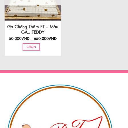
Ga Chống Thấm PT – Mẫu
GẤU TEDDY
Khoảng
50.000
VND
–
650.000
VND
giá:
từ
CHỌN
50.000VND
đến
Sản
650.000VND
phẩm
này
có
nhiều
biến
thể.
Các
tùy
chọn
có
thể
được
chọn