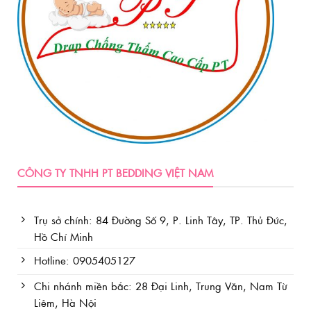
trên
trang
sản
phẩm
CÔNG TY TNHH PT BEDDING VIỆT NAM
Trụ sở chính: 84 Đường Số 9, P. Linh Tây, TP. Thủ Đức,
Hồ Chí Minh
Hotline: 0905405127
Chi nhánh miền bắc: 28 Đại Linh, Trung Văn, Nam Từ
Liêm, Hà Nội