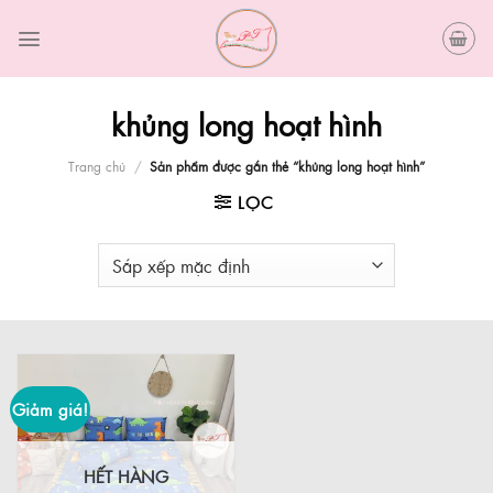
Skip
to
content
khủng long hoạt hình
Trang chủ
/
Sản phẩm được gắn thẻ “khủng long hoạt hình”
LỌC
Giảm giá!
HẾT HÀNG