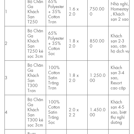
Bộ Chăn
65%
Nhà nghỉ,
Ga
Polyester
1.6 x
750.00
Homestay
1
Khách
+ 35%
2.0
0
, Khách
Sạn
Cotton
sạn 2 sao
T250
Trơn
Bộ Chăn
65%
Ga
Khách
Polyester
Khách
1.8 x
850.00
sạn 2-3
2
+ 35%
Sạn
2.0
0
sao, căn
Cotton
T250 kẻ
hộ dịch vụ
Sọc
sọc 3cm
Bộ Chăn
100%
Khách
Ga
Cotton
sạn 3-4
Khách
1.8 x
1.250.0
3
Satin
sao,
Sạn
2.0
00
Trắng
Resort
T300
Trơn
cao cấp
Trơn
Bộ Chăn
100%
Khách
Ga
Cotton
sạn 4-5
Khách
2.0 x
1.450.0
4
Satin
sao, biệt
Sạn
2.2
00
Trắng
thự nghỉ
T300 kẻ
Sọc
dưỡng
sọc 3cm
Ruột