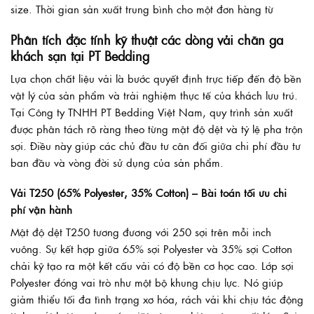
size. Thời gian sản xuất trung bình cho một đơn hàng từ
Phân tích đặc tính kỹ thuật các dòng vải chăn ga
khách sạn tại PT Bedding
Lựa chọn chất liệu vải là bước quyết định trực tiếp đến độ bền
vật lý của sản phẩm và trải nghiệm thực tế của khách lưu trú.
Tại Công ty TNHH PT Bedding Việt Nam, quy trình sản xuất
được phân tách rõ ràng theo từng mật độ dệt và tỷ lệ pha trộn
sợi. Điều này giúp các chủ đầu tư cân đối giữa chi phí đầu tư
ban đầu và vòng đời sử dụng của sản phẩm.
Vải T250 (65% Polyester, 35% Cotton) – Bài toán tối ưu chi
phí vận hành
Mật độ dệt T250 tương đương với 250 sợi trên mỗi inch
vuông. Sự kết hợp giữa 65% sợi Polyester và 35% sợi Cotton
chải kỹ tạo ra một kết cấu vải có độ bền cơ học cao. Lớp sợi
Polyester đóng vai trò như một bộ khung chịu lực. Nó giúp
giảm thiểu tối đa tình trạng xơ hóa, rách vải khi chịu tác động