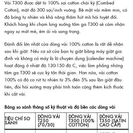
Vải T300 được dệt từ 100% sợi cotton chải kỹ (Combed
Cotton), mật độ 300 sợi/inch vuông. Bề mặt vải mềm mịn, có
độ bóng tự nhiên và khả năng thấm hút mồ hôi tuyệt đối.
Khách hàng khi chạm lưng xuống tấm ga T300 sẽ cảm nhận
ngay sự mát mẻ, êm ái và sang trọng.
Đánh đổi lớn nhất của dòng vải 100% cotton là rất dễ nhăn
sau khi giặt. Nếu cơ sở của bạn tự giặt bằng máy giặt gia
đình và không có máy là lô chuyên dụng (calender machine)
hoạt động ở nhiệt độ 130-150 độ C, việc làm phẳng những
tấm ga T300 sẽ cực kỳ tốn thời gian. Hơn nữa, vải cotton
100% có độ co rút tự nhiên từ 3% đến 5% sau lần giặt đầu
tiên, đòi hỏi xưởng may phải tính toán cộng thêm kích thước
khi cắt vải.
Bảng so sánh thông số kỹ thuật và độ bền các dòng vải
DÒNG VẢI
DÒNG VẢI
DÒNG VẢI
TIÊU CHÍ SO
T250
T300 (100%
T350 (SATIN
SÁNH
(70/30)
COTTON)
CAO CẤP)