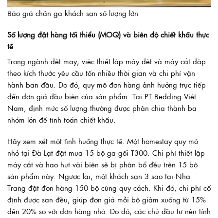
Báo giá chăn ga khách sạn số lượng lớn
Số lượng đặt hàng tối thiểu (MOQ) và biên độ chiết khấu thực
tế
Trong ngành dệt may, việc thiết lập máy dệt và máy cắt dập
theo kích thước yêu cầu tốn nhiều thời gian và chi phí vận
hành ban đầu. Do đó, quy mô đơn hàng ảnh hưởng trực tiếp
đến đơn giá đầu biên của sản phẩm. Tại PT Bedding Việt
Nam, định mức số lượng thường được phân chia thành ba
nhóm lớn để tính toán chiết khấu.
Hãy xem xét một tình huống thực tế. Một homestay quy mô
nhỏ tại Đà Lạt đặt mua 15 bộ ga gối T300. Chi phí thiết lập
máy cắt và hao hụt vải biên sẽ bị phân bổ đều trên 15 bộ
sản phẩm này. Ngược lại, một khách sạn 3 sao tại Nha
Trang đặt đơn hàng 150 bộ cùng quy cách. Khi đó, chi phí cố
định được san đều, giúp đơn giá mỗi bộ giảm xuống từ 15%
đến 20% so với đơn hàng nhỏ. Do đó, các chủ đầu tư nên tính