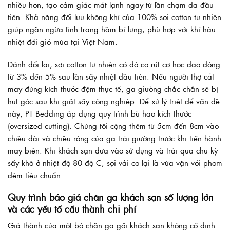
nhiều hơn, tạo cảm giác mát lạnh ngay từ lần chạm da đầu
tiên. Khả năng đối lưu không khí của 100% sợi cotton tự nhiên
giúp ngăn ngừa tình trạng hầm bí lưng, phù hợp với khí hậu
nhiệt đới gió mùa tại Việt Nam.
Đánh đổi lại, sợi cotton tự nhiên có độ co rút cơ học dao động
từ 3% đến 5% sau lần sấy nhiệt đầu tiên. Nếu người thợ cắt
may đúng kích thước đệm thực tế, ga giường chắc chắn sẽ bị
hụt góc sau khi giặt sấy công nghiệp. Để xử lý triệt để vấn đề
này, PT Bedding áp dụng quy trình bù hao kích thước
(oversized cutting). Chúng tôi cộng thêm từ 5cm đến 8cm vào
chiều dài và chiều rộng của ga trải giường trước khi tiến hành
may biên. Khi khách sạn đưa vào sử dụng và trải qua chu kỳ
sấy khô ở nhiệt độ 80 độ C, sợi vải co lại là vừa vặn với phom
đệm tiêu chuẩn.
Quy trình báo giá chăn ga khách sạn số lượng lớn
và các yếu tố cấu thành chi phí
Giá thành của một bộ chăn ga gối khách sạn không cố định.