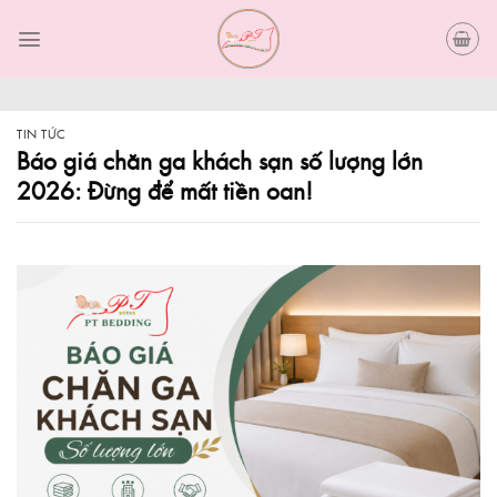
Skip
to
content
TIN TỨC
Báo giá chăn ga khách sạn số lượng lớn
2026: Đừng để mất tiền oan!