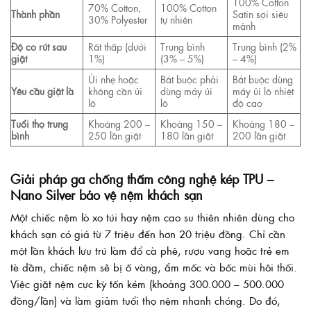
100% Cotton
70% Cotton,
100% Cotton
Thành phần
Satin sợi siêu
30% Polyester
tự nhiên
mảnh
Độ co rút sau
Rất thấp (dưới
Trung bình
Trung bình (2%
giặt
1%)
(3% – 5%)
– 4%)
Ủi nhẹ hoặc
Bắt buộc phải
Bắt buộc dùng
Yêu cầu giặt là
không cần ủi
dùng máy ủi
máy ủi lô nhiệt
lô
lô
độ cao
Tuổi thọ trung
Khoảng 200 –
Khoảng 150 –
Khoảng 180 –
bình
250 lần giặt
180 lần giặt
200 lần giặt
Giải pháp ga chống thấm công nghệ kép TPU –
Nano Silver bảo vệ nệm khách sạn
Một chiếc nệm lò xo túi hay nệm cao su thiên nhiên dùng cho
khách sạn có giá từ 7 triệu đến hơn 20 triệu đồng. Chỉ cần
một lần khách lưu trú làm đổ cà phê, rượu vang hoặc trẻ em
tè dầm, chiếc nệm sẽ bị ố vàng, ẩm mốc và bốc mùi hôi thối.
Việc giặt nệm cực kỳ tốn kém (khoảng 300.000 – 500.000
đồng/lần) và làm giảm tuổi thọ nệm nhanh chóng. Do đó,