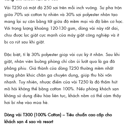
Vải T250 có mật độ 250 sợi trên mỗi inch vuông. Sự pha trộn
giữa 70% sợi cotton tự nhiên và 30% sợi polyester nhân tạo
mang lại sự cân bằng tốt giữa độ mềm mại và độ bền cơ học.
Với trọng lượng khoảng 120-130 gsm, dòng vải này rất dai,
chịu được lực giật cực mạnh của máy giặt công nghiệp và ít
bị co rút sau khi giặt.
Đặc biệt, tỉ lệ 30% polyester giúp vải cực kỳ ít nhăn. Sau khi
giặt, nhân viên buồng phòng chỉ cần ủi lướt qua là ga đã
phẳng phiu. Giá thành của dòng T250 thường mềm nhất
trong phân khúc chăn ga chuyên dụng, giúp thu hồi vốn
nhanh. Tuy nhiên, nhược điểm của vải T250 là độ thấm hút
mồ hôi không thể bằng cotton 100%. Nếu phòng khách sạn
không sử dụng điều hòa liên tục, khách nằm có thể cảm thấy
hơi bí nhẹ vào mùa hè.
Dòng vải T300 (100% Cotton) – Tiêu chuẩn cao cấp cho
khách sạn 4 sao và resort