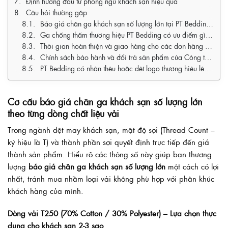
Định hướng đầu tư phòng ngủ khách sạn hiệu quả
Câu hỏi thường gặp
Báo giá chăn ga khách sạn số lượng lớn tại PT Bedding năm 2026 là bao nhiêu?
Ga chống thấm thương hiệu PT Bedding có ưu điểm gì nổi bật cho nhà nghỉ, khách sạn?
Thời gian hoàn thiện và giao hàng cho các đơn hàng số lượng lớn là bao lâu?
Chính sách bảo hành và đổi trả sản phẩm của Công ty TNHH PT Bedding Việt Nam như thế nào?
PT Bedding có nhận thêu hoặc dệt logo thương hiệu lên chăn ga khách sạn không?
Cơ cấu báo giá chăn ga khách sạn số lượng lớn
theo từng dòng chất liệu vải
Trong ngành dệt may khách sạn, mật độ sợi (Thread Count –
ký hiệu là T) và thành phần sợi quyết định trực tiếp đến giá
thành sản phẩm. Hiểu rõ các thông số này giúp bạn thương
lượng
báo giá chăn ga khách sạn số lượng lớn
một cách có lợi
nhất, tránh mua nhầm loại vải không phù hợp với phân khúc
khách hàng của mình.
Dòng vải T250 (70% Cotton / 30% Polyester) – Lựa chọn thực
dụng cho khách sạn 2-3 sao