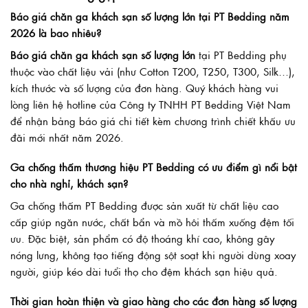
Báo giá chăn ga khách sạn số lượng lớn tại PT Bedding năm
2026 là bao nhiêu?
Báo giá chăn ga khách sạn số lượng lớn
tại PT Bedding phụ
thuộc vào chất liệu vải (như Cotton T200, T250, T300, Silk…),
kích thước và số lượng của đơn hàng. Quý khách hàng vui
lòng liên hệ hotline của Công ty TNHH PT Bedding Việt Nam
để nhận bảng báo giá chi tiết kèm chương trình chiết khấu ưu
đãi mới nhất năm 2026.
Ga chống thấm thương hiệu PT Bedding có ưu điểm gì nổi bật
cho nhà nghỉ, khách sạn?
Ga chống thấm PT Bedding được sản xuất từ chất liệu cao
cấp giúp ngăn nước, chất bẩn và mồ hôi thấm xuống đệm tối
ưu. Đặc biệt, sản phẩm có độ thoáng khí cao, không gây
nóng lưng, không tạo tiếng động sột soạt khi người dùng xoay
người, giúp kéo dài tuổi thọ cho đệm khách sạn hiệu quả.
Thời gian hoàn thiện và giao hàng cho các đơn hàng số lượng