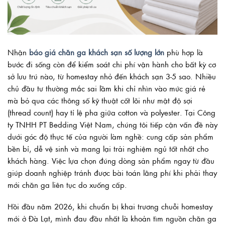
Nhận
báo giá chăn ga khách sạn số lượng lớn
phù hợp là
bước đi sống còn để kiểm soát chi phí vận hành cho bất kỳ cơ
sở lưu trú nào, từ homestay nhỏ đến khách sạn 3-5 sao. Nhiều
chủ đầu tư thường mắc sai lầm khi chỉ nhìn vào mức giá rẻ
mà bỏ qua các thông số kỹ thuật cốt lõi như mật độ sợi
(thread count) hay tỉ lệ pha giữa cotton và polyester. Tại Công
ty TNHH PT Bedding Việt Nam, chúng tôi tiếp cận vấn đề này
dưới góc độ thực tế của người làm nghề: cung cấp sản phẩm
bền bỉ, dễ vệ sinh và mang lại trải nghiệm ngủ tốt nhất cho
khách hàng. Việc lựa chọn đúng dòng sản phẩm ngay từ đầu
giúp doanh nghiệp tránh được bài toán lãng phí khi phải thay
mới chăn ga liên tục do xuống cấp.
Hồi đầu năm 2026, khi chuẩn bị khai trương chuỗi homestay
mới ở Đà Lạt, mình đau đầu nhất là khoản tìm nguồn chăn ga