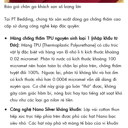
Báo giá chăn ga khách sạn số lượng lớn
Tại PT Bedding, chúng tôi sản xuất dòng ga chống thấm cao
cấp sử dụng công nghệ kép độc quyền:
Màng chống thấm TPU nguyên sinh loại 1 (nhập khẩu từ
Đức):
Màng TPU (Thermoplastic Polyurethane) có cấu trúc
vật lý đặc biệt với hàng vạn lỗ nhỏ li ti kích thước khoảng
0.02 micromet. Phân tử nước có kích thước khoảng 100
micromet nên hoàn toàn bị chặn lại phía trên, chống thấm
tuyệt đối 100%. Ngược lại, phân tử không khí và hơi ẩm
có kích thước nhỏ hơn 0.0004 micromet vẫn dễ dàng đi
xuyên qua. Cơ chế này giúp ga luôn “thở” được, không
gây cảm giác hầm bí, nóng bức hay tạo tiếng sột soạt khó
chịu như các loại ga nilon rẻ tiền.
Công nghệ Nano Silver kháng khuẩn:
Lớp vải cotton thun
tiếp xúc trực tiếp phía trên được phủ các hạt Nano bạc
siêu nhỏ. Các hạt này phá vỡ màng tế bào của vi khuẩn