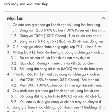
nhà máy sản xuất trực tiếp.
Mục Lục
Cơ cấu báo giá chăn ga khách sạn số lượng lớn theo từng dòng chất liệu vải
Dòng vải T250 (70% Cotton / 30% Polyester) - Lựa chọn thực dụng cho khách sạn 2-3 sao
Dòng vải T300 (100% Cotton) - Tiêu chuẩn cao cấp cho khách sạn 4 sao và resort
Bảng so sánh thông số kỹ thuật và độ bền các dòng vải
Giải pháp ga chống thấm công nghệ kép TPU - Nano Silver bảo vệ nệm khách sạn
Những lưu ý kỹ thuật khi đánh giá báo giá chăn ga khách sạn số lượng lớn
Độ co rút của vải và kích thước cắt may thực tế
Quy chuẩn đường kim mũi chỉ và kết cấu bo chun
Số lượng đặt hàng tối thiểu (MOQ) và tiến độ bàn giao
Phân tích đặc tính kỹ thuật các dòng vải chăn ga khách sạn tại PT Bedding
Vải T250 (65% Polyester, 35% Cotton) - Bài toán tối ưu chi phí vận hành
Vải T300 (100% Cotton Satin) - Trải nghiệm mềm mại và rủi ro co rút sợi
Quy trình báo giá chăn ga khách sạn số lượng lớn và các yếu tố cấu thành chi phí
Số lượng đặt hàng tối thiểu (MOQ) và biên độ chiết khấu thực tế
Yêu cầu kỹ thuật gia công và chi tiết may đo chuyên dụng
Bảng giá tham khảo chăn ga gối khách sạn PT Bedding năm 2026