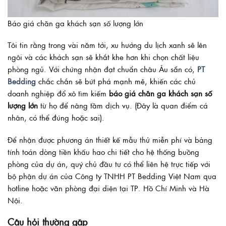
Báo giá chăn ga khách sạn số lượng lớn
Tôi tin rằng trong vài năm tới, xu hướng du lịch xanh sẽ lên
ngôi và các khách sạn sẽ khắt khe hơn khi chọn chất liệu
phòng ngủ. Với chứng nhận đạt chuẩn châu Âu sẵn có,
PT
Bedding
chắc chắn sẽ bứt phá mạnh mẽ, khiến các chủ
doanh nghiệp đổ xô tìm kiếm
báo giá chăn ga khách sạn số
lượng lớn
từ họ để nâng tầm dịch vụ. (Đây là quan điểm cá
nhân, có thể đúng hoặc sai).
Để nhận được phương án thiết kế mẫu thử miễn phí và bảng
tính toán dòng tiền khấu hao chi tiết cho hệ thống buồng
phòng của dự án, quý chủ đầu tư có thể liên hệ trực tiếp với
bộ phận dự án của Công ty TNHH PT Bedding Việt Nam qua
hotline hoặc văn phòng đại diện tại TP. Hồ Chí Minh và Hà
Nội.
Câu hỏi thường gặp