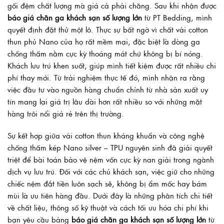
gối đệm chất lượng mà giá cả phải chăng. Sau khi nhận được
báo giá chăn ga khách sạn số lượng lớn
từ PT Bedding, mình
quyết định đặt thử một lô. Thực sự bất ngờ vì chất vải cotton
thun phủ Nano của họ rất mềm mại, đặc biệt là dòng ga
chống thấm nằm cực kỳ thoáng mát chứ không bị bí nóng.
Khách lưu trú khen suốt, giúp mình tiết kiệm được rất nhiều chi
phí thay mới. Từ trải nghiệm thực tế đó, mình nhận ra rằng
việc đầu tư vào nguồn hàng chuẩn chỉnh từ nhà sản xuất uy
tín mang lại giá trị lâu dài hơn rất nhiều so với những mặt
hàng trôi nổi giá rẻ trên thị trường.
Sự kết hợp giữa vải cotton thun kháng khuẩn và công nghệ
chống thấm kép Nano silver – TPU nguyên sinh đã giải quyết
triệt để bài toán bảo vệ nệm vốn cực kỳ nan giải trong ngành
dịch vụ lưu trú. Đối với các chủ khách sạn, việc giữ cho những
chiếc nệm đắt tiền luôn sạch sẽ, không bị ẩm mốc hay bám
mùi là ưu tiên hàng đầu. Dưới đây là những phân tích chi tiết
về chất liệu, thông số kỹ thuật và cách tối ưu hóa chi phí khi
bạn yêu cầu bảng
báo giá chăn ga khách sạn số lượng lớn
từ