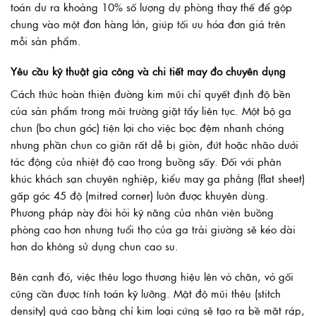
toán dư ra khoảng 10% số lượng dự phòng thay thế để gộp
chung vào một đơn hàng lớn, giúp tối ưu hóa đơn giá trên
mỗi sản phẩm.
Yêu cầu kỹ thuật gia công và chi tiết may đo chuyên dụng
Cách thức hoàn thiện đường kim mũi chỉ quyết định độ bền
của sản phẩm trong môi trường giặt tẩy liên tục. Một bộ ga
chun (bo chun góc) tiện lợi cho việc bọc đệm nhanh chóng
nhưng phần chun co giãn rất dễ bị giòn, đứt hoặc nhão dưới
tác động của nhiệt độ cao trong buồng sấy. Đối với phân
khúc khách sạn chuyên nghiệp, kiểu may ga phẳng (flat sheet)
gấp góc 45 độ (mitred corner) luôn được khuyên dùng.
Phương pháp này đòi hỏi kỹ năng của nhân viên buồng
phòng cao hơn nhưng tuổi thọ của ga trải giường sẽ kéo dài
hơn do không sử dụng chun cao su.
Bên cạnh đó, việc thêu logo thương hiệu lên vỏ chăn, vỏ gối
cũng cần được tính toán kỹ lưỡng. Mật độ mũi thêu (stitch
density) quá cao bằng chỉ kim loại cứng sẽ tạo ra bề mặt ráp,