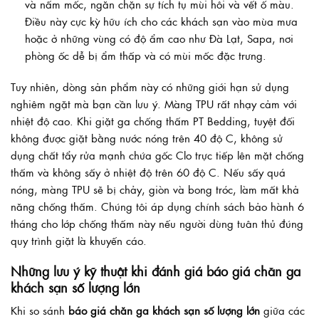
và nấm mốc, ngăn chặn sự tích tụ mùi hôi và vết ố màu.
Điều này cực kỳ hữu ích cho các khách sạn vào mùa mưa
hoặc ở những vùng có độ ẩm cao như Đà Lạt, Sapa, nơi
phòng ốc dễ bị ẩm thấp và có mùi mốc đặc trưng.
Tuy nhiên, dòng sản phẩm này có những giới hạn sử dụng
nghiêm ngặt mà bạn cần lưu ý. Màng TPU rất nhạy cảm với
nhiệt độ cao. Khi giặt ga chống thấm PT Bedding, tuyệt đối
không được giặt bằng nước nóng trên 40 độ C, không sử
dụng chất tẩy rửa mạnh chứa gốc Clo trực tiếp lên mặt chống
thấm và không sấy ở nhiệt độ trên 60 độ C. Nếu sấy quá
nóng, màng TPU sẽ bị chảy, giòn và bong tróc, làm mất khả
năng chống thấm. Chúng tôi áp dụng chính sách bảo hành 6
tháng cho lớp chống thấm này nếu người dùng tuân thủ đúng
quy trình giặt là khuyến cáo.
Những lưu ý kỹ thuật khi đánh giá báo giá chăn ga
khách sạn số lượng lớn
Khi so sánh
báo giá chăn ga khách sạn số lượng lớn
giữa các