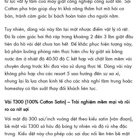
từ lực vắt ly tâm của máy giặt công nghiệp công suất lớn. Sợi
Cotton pha trộn giúp duy trì khả năng thấm hút mồ hôi cơ
bản, tránh cảm giác bí bách hoàn toàn cho người nằm.
Tuy nhiên, dòng vải này tồn tại một nhược điểm vật lý rõ rệt.
Đó là cảm giác hơi thô ráp trong khoảng 2 đến 3 lần giặt đầu
tiên do hồ vải dệt chưa tan hết. Để khắc phục hiện tượng này,
bộ phận buồng phòng nên thực hiện chu kỳ giặt xả bằng
nước ấm ở nhiệt độ 40-50 độ C kết hợp với chất làm mềm vải
chuyên dụng trước khi đưa vào sử dụng thực tế. Dòng vải này
không phù hợp cho các resort 5 sao hướng đến sự xa xỉ,
nhưng lại là lựa chọn kinh tế cho các nhà nghỉ tầm trung hoặc
homestay có tần suất thay đổi khách liên tục.
Vải T300 (100% Cotton Satin) – Trải nghiệm mềm mại và rủi
ro co rút sợi
Với mật độ 300 sợi/inch vuông dệt theo kiểu satin (vân đoạn),
bề mặt vải T300 sở hữu độ bóng tự nhiên và độ rủ nhẹ đặc
trưng. Kiểu dệt này cho phép các sợi dọc nổi lên trên bề mặt