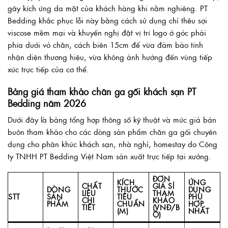
gây kích ứng da mặt của khách hàng khi nằm nghiêng. PT
Bedding khắc phục lỗi này bằng cách sử dụng chỉ thêu sợi
viscose mềm mại và khuyến nghị đặt vị trí logo ở góc phải
phía dưới vỏ chăn, cách biên 15cm để vừa đảm bảo tính
nhận diện thương hiệu, vừa không ảnh hưởng đến vùng tiếp
xúc trực tiếp của cơ thể.
Bảng giá tham khảo chăn ga gối khách sạn PT
Bedding năm 2026
Dưới đây là bảng tổng hợp thông số kỹ thuật và mức giá bán
buôn tham khảo cho các dòng sản phẩm chăn ga gối chuyên
dụng cho phân khúc khách sạn, nhà nghỉ, homestay do Công
ty TNHH PT Bedding Việt Nam sản xuất trực tiếp tại xưởng.
ĐƠN
KÍCH
ỨNG
CHẤT
GIÁ SỈ
DÒNG
THƯỚC
DỤNG
LIỆU
THAM
STT
SẢN
TIÊU
PHÙ
CHI
KHẢO
PHẨM
CHUẨN
HỢP
TIẾT
(VNĐ/B
(M)
NHẤT
Ộ)