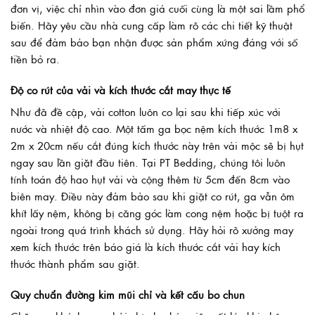
đơn vị, việc chỉ nhìn vào đơn giá cuối cùng là một sai lầm phổ
biến. Hãy yêu cầu nhà cung cấp làm rõ các chi tiết kỹ thuật
sau để đảm bảo bạn nhận được sản phẩm xứng đáng với số
tiền bỏ ra.
Độ co rút của vải và kích thước cắt may thực tế
Như đã đề cập, vải cotton luôn co lại sau khi tiếp xúc với
nước và nhiệt độ cao. Một tấm ga bọc nệm kích thước 1m8 x
2m x 20cm nếu cắt đúng kích thước này trên vải mộc sẽ bị hụt
ngay sau lần giặt đầu tiên. Tại PT Bedding, chúng tôi luôn
tính toán độ hao hụt vải và cộng thêm từ 5cm đến 8cm vào
biên may. Điều này đảm bảo sau khi giặt co rút, ga vẫn ôm
khít lấy nệm, không bị căng góc làm cong nệm hoặc bị tuột ra
ngoài trong quá trình khách sử dụng. Hãy hỏi rõ xưởng may
xem kích thước trên báo giá là kích thước cắt vải hay kích
thước thành phẩm sau giặt.
Quy chuẩn đường kim mũi chỉ và kết cấu bo chun