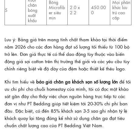
Bông
Mọi phân
chăn
Microfib
2.0 x
450.00
khúc lưu
5
bông
er siêu
2.2
0
trú cao
xuất
mịn
cấp
khẩu
Lưu ý: Bảng giá trên mang tính chất tham khảo tại thời điểm
năm 2026 cho các đơn hàng đạt số lượng tối thiểu từ 100 bộ
trở lên. Đơn giá thực tế có thể dao động tùy thuộc vào biến
động giá sợi cotton trên thị trường thế giới và các yêu cầu tùy
chỉnh riêng biệt về độ dày của đệm hoặc thiết kế thêu logo.
Khi tìm hiểu về
báo giá chăn ga khách sạn số lượng lớn
để tối
ưu chi phí cho chuỗi homestay của mình, tôi có đọc một khảo
sát gần đây cho thấy việc chọn nguồn hàng trực tiếp từ các
đơn vị như PT Bedding giúp tiết kiệm tới 20-30% chi phí ban
đầu. Đặc biệt, có đến 85% khách sạn 3-5 sao ghi nhận tỷ lệ
khách quay lại tăng đáng kể nhờ sử dụng chăn ga đạt tiêu
chuẩn chất lượng cao của PT Bedding Việt Nam.