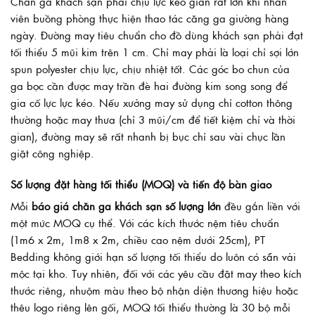
Chăn ga khách sạn phải chịu lực kéo giãn rất lớn khi nhân
viên buồng phòng thực hiện thao tác căng ga giường hàng
ngày. Đường may tiêu chuẩn cho đồ dùng khách sạn phải đạt
tối thiểu 5 mũi kim trên 1 cm. Chỉ may phải là loại chỉ sợi lớn
spun polyester chịu lực, chịu nhiệt tốt. Các góc bo chun của
ga bọc cần được may trần đè hai đường kim song song để
gia cố lực lực kéo. Nếu xưởng may sử dụng chỉ cotton thông
thường hoặc may thưa (chỉ 3 mũi/cm để tiết kiệm chỉ và thời
gian), đường may sẽ rất nhanh bị bục chỉ sau vài chục lần
giặt công nghiệp.
Số lượng đặt hàng tối thiểu (MOQ) và tiến độ bàn giao
Mỗi
báo giá chăn ga khách sạn số lượng lớn
đều gắn liền với
một mức MOQ cụ thể. Với các kích thước nệm tiêu chuẩn
(1m6 x 2m, 1m8 x 2m, chiều cao nệm dưới 25cm), PT
Bedding không giới hạn số lượng tối thiểu do luôn có sẵn vải
mộc tại kho. Tuy nhiên, đối với các yêu cầu đặt may theo kích
thước riêng, nhuộm màu theo bộ nhận diện thương hiệu hoặc
thêu logo riêng lên gối, MOQ tối thiểu thường là 30 bộ mỗi