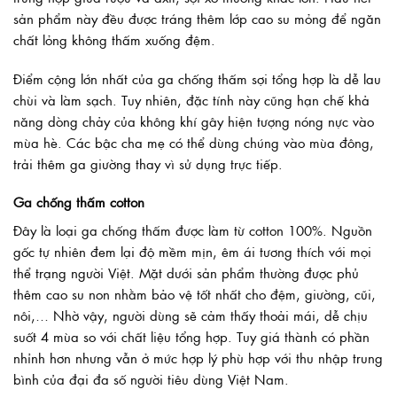
sản phẩm này đều được tráng thêm lớp cao su mỏng để ngăn
chất lỏng không thấm xuống đệm.
Điểm cộng lớn nhất của ga chống thấm sợi tổng hợp là dễ lau
chùi và làm sạch. Tuy nhiên, đặc tính này cũng hạn chế khả
năng dòng chảy của không khí gây hiện tượng nóng nực vào
mùa hè. Các bậc cha mẹ có thể dùng chúng vào mùa đông,
trải thêm ga giường thay vì sử dụng trực tiếp.
Ga chống thấm cotton
Đây là loại ga chống thấm được làm từ cotton 100%. Nguồn
gốc tự nhiên đem lại độ mềm mịn, êm ái tương thích với mọi
thể trạng người Việt. Mặt dưới sản phẩm thường được phủ
thêm cao su non nhằm bảo vệ tốt nhất cho đệm, giường, cũi,
nôi,… Nhờ vậy, người dùng sẽ cảm thấy thoải mái, dễ chịu
suốt 4 mùa so với chất liệu tổng hợp. Tuy giá thành có phần
nhỉnh hơn nhưng vẫn ở mức hợp lý phù hợp với thu nhập trung
bình của đại đa số người tiêu dùng Việt Nam.