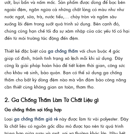
ướt, bụi bẩn và nấm mốc. Sản phẩm được dùng để bọc bên
ngoài đệm, ngăn ngừa cả những chất lỏng có màu như như
nước ngọt, sữa, trà, nước tiểu,… chảy tràn và ngấm sâu
xuống lõi đệm trong suốt quá trình sử dụng. Bên cạnh đó,
chúng cũng hạn chế tối đa sự xâm nhập của các yếu tố có hại
đến từ môi trường tác động đến đệm.
Thiết kế đặc biệt của
ga chống thấm
với chun buộc 4 góc
giúp cố định, tránh tình trạng xô lệch mỗi khi sử dụng. Đây
cũng là giải pháp hoàn hảo để tiết kiệm thời gian, công sức
cho khâu vệ sinh, bảo quản. Bạn có thể sử dụng ga chống
thấm cho bất kỳ dòng đệm nào mà vẫn đảm bảo công năng
cần thiết cùng không gian an toàn, thơm tho.
2. Ga Chống Thấm Làm Từ Chất Liệu gì
Ga chống thấm sợi tổng hợp
Loại
ga chống thấm giá rẻ
này được làm từ vải polyester. Đây
là chất liệu có nguồn gốc dầu mỏ được tạo nên từ quá trình
trùng hợp giữa rượu và axít, sợi xơ thường khác lớn. Hầu hết