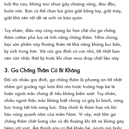
tuổi thọ cao, không mùi nhựa gây choáng váng, đau đầu,
buồn nôn. Bạn có thể chọn lựa giữa giặt bằng tay, giặt máy,
giặt khô nên rất dễ vệ sinh và bảo quản.
Tuy nhiên, điều này cũng mang lại hạn chế cho ga chống
thấm cotton pha lụa về tính năng chống thấm. Nhìn chúng,
loại sản phẩm này thường thiên về khả năng kháng bụi bẩn,
ký sinh trùng hơn. Với các gia đình có con nhỏ, tốt nhất bạn
nên cân nhắc thật kỹ trước khi chọn mua drap chất liệu này.
3. Ga Chống Thấm Có Bí Không
Đối với nhiều gia đình, ga chống thấm là phương án tốt nhất
nhằm giữ giường ngủ luôn khô ráo trước trường hợp bé tè
hoặc người mắc chứng đi tiểu không kiểm soát. Tuy nhiên,
nhiều người thắc mắc không biết chúng có gây bí bách, nóng
bức trong tiết trời nóng bức. Đây chính là thảm họa với khí
hậu nóng quanh năm của miền Nam. Vì vậy, một tấm ga
chống thấm chất lượng cần có độ thoáng khí tốt và không gây
tiếng sột soạt. Âm thanh này có thể khiến bé, người già hoặc