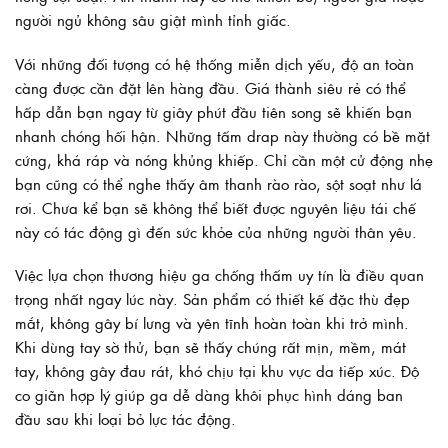
người ngủ không sâu giật mình tỉnh giấc.
Với những đối tượng có hệ thống miễn dịch yếu, độ an toàn
càng được cần đặt lên hàng đầu. Giá thành siêu rẻ có thể
hấp dẫn bạn ngay từ giây phút đầu tiên song sẽ khiến bạn
nhanh chóng hối hận. Những tấm drap này thường có bề mặt
cứng, khá ráp và nóng khủng khiếp. Chỉ cần một cử động nhẹ
bạn cũng có thể nghe thấy âm thanh rào rào, sột soạt như lá
rơi. Chưa kể bạn sẽ không thể biết được nguyên liệu tái chế
này có tác động gì đến sức khỏe của những người thân yêu.
Việc lựa chọn thương hiệu ga chống thấm uy tín là điều quan
trọng nhất ngay lúc này. Sản phẩm có thiết kế đặc thù đẹp
mắt, không gây bí lưng và yên tĩnh hoàn toàn khi trở mình.
Khi dùng tay sờ thử, bạn sẽ thấy chúng rất mịn, mềm, mát
tay, không gây đau rát, khó chịu tại khu vực da tiếp xúc. Độ
co giãn hợp lý giúp ga dễ dàng khôi phục hình dáng ban
đầu sau khi loại bỏ lực tác động.