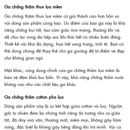
Ga chống thấm thun lụa mềm
Ga chống thấm thun lụa mềm có giá thành cao hơn hẳn so
với dòng sản phẩm cùng loại. Ưu điểm của loại ga này là khả
năng chống bụi tốt, tạo cảm giác mịn màng, thoáng khí và
dễ chịu tại vùng da tiếp xúc khi thời tiết có nhiều biến động.
Thiết kế vải khá đa dạng, họa tiết sang trọng, tinh tế. Bạn có
thể dùng chúng để thay thế cho ga giường để tô điểm vẻ đẹp
cho không gian ngủ.
Mặt khác, công dụng chính của ga chống thấm lụa mềm là
bảo vệ đệm khỏi bụi bẩn. Vì vậy, khả năng chống thấm nước
không cao như các chất liệu ga khác.
Ga chống thấm cotton pha lụa
Dòng sản phẩm này là sự kết hợp giữa cotton và lụa. Nguồn
gốc tự nhiên đem lại những tính năng ấn tượng như co giãn
tốt, độ dày vừa vặn, thoáng mát, mềm mại, không gây hầm
nóng, đặc biệt là không gây tiếng động khi trở mình. Vải có