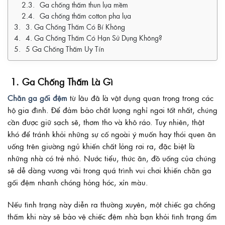
Ga chống thấm thun lụa mềm
Ga chống thấm cotton pha lụa
3. Ga Chống Thấm Có Bí Không
4. Ga Chống Thấm Có Hạn Sử Dụng Không?
5 Ga Chống Thấm Uy Tín
1. Ga Chống Thấm Là Gì
Chăn ga gối đệm
từ lâu đã là vật dụng quan trọng trong các
hộ gia đình. Để đảm bảo chất lượng nghỉ ngơi tốt nhất, chúng
cần được giữ sạch sẽ, thơm tho và khô ráo. Tuy nhiên, thật
khó để tránh khỏi những sự cố ngoài ý muốn hay thói quen ăn
uống trên giường ngủ khiến chất lỏng rơi ra, đặc biệt là
những nhà có trẻ nhỏ. Nước tiểu, thức ăn, đồ uống của chúng
sẽ dễ dàng vương vãi trong quá trình vui chơi khiến chăn ga
gối đệm nhanh chóng hỏng hóc, xỉn màu.
Nếu tình trạng này diễn ra thường xuyên, một chiếc ga chống
thấm khi này sẽ bảo vệ chiếc đệm nhà bạn khỏi tình trạng ẩm