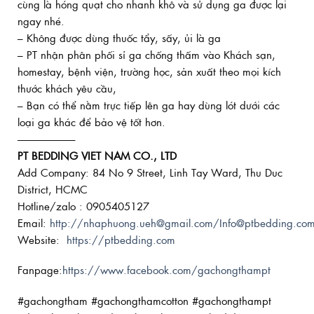
cùng là hóng quạt cho nhanh khô và sử dụng ga được lại
ngay nhé.
– Không được dùng thuốc tẩy, sấy, ủi là ga
– PT nhận phân phối sỉ ga chống thấm vào Khách sạn,
homestay, bệnh viện, trường học, sản xuất theo mọi kích
thước khách yêu cầu,
– Bạn có thể nằm trực tiếp lên ga hay dùng lót dưới các
loại ga khác để bảo vệ tốt hơn.
—————–
PT BEDDING VIET NAM CO., LTD
Add Company: 84 No 9 Street, Linh Tay Ward, Thu Duc
District, HCMC
Hotline/zalo : 0905405127
Email:
http://nhaphuong.ueh@gmail.com/Info@ptbedding.co
Website:
https://ptbedding.com
Fanpage:
https://www.facebook.com/gachongthampt
#gachongtham #gachongthamcotton #gachongthampt