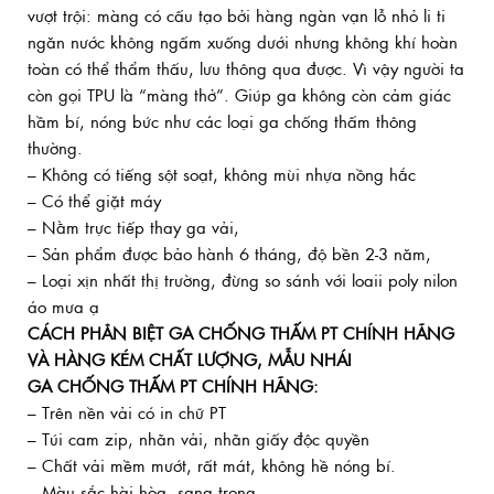
vượt trội: màng có cấu tạo bởi hàng ngàn vạn lỗ nhỏ li ti
ngăn nước không ngấm xuống dưới nhưng không khí hoàn
toàn có thể thẩm thấu, lưu thông qua được. Vì vậy người ta
còn gọi TPU là “màng thở”. Giúp ga không còn cảm giác
hầm bí, nóng bức như các loại ga chống thấm thông
thường.
– Không có tiếng sột soạt, không mùi nhựa nồng hắc
– Có thể giặt máy
– Nằm trực tiếp thay ga vải,
– Sản phẩm được bảo hành 6 tháng, độ bền 2-3 năm,
– Loại xịn nhất thị trường, đừng so sánh với loaii poly nilon
áo mưa ạ
CÁCH PHÂN BIỆT GA CHỐNG THẤM PT CHÍNH HÃNG
VÀ HÀNG KÉM CHẤT LƯỢNG, MẪU NHÁI
GA CHỐNG THẤM PT CHÍNH HÃNG:
– Trên nền vải có in chữ PT
– Túi cam zip, nhãn vải, nhãn giấy độc quyền
– Chất vải mềm mướt, rất mát, không hề nóng bí.
– Màu sắc hài hòa, sang trọng.