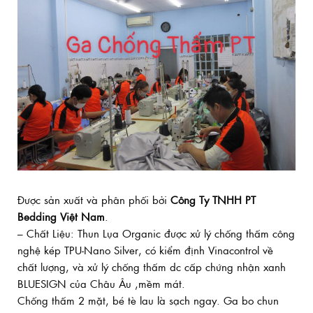
Được sản xuất và phân phối bởi
Công Ty TNHH PT
Bedding Việt Nam
.
– Chất Liệu: Thun Lụa Organic được xử lý chống thấm công
nghệ kép TPU-Nano Silver, có kiểm định Vinacontrol về
chất lượng, và xử lý chống thấm dc cấp chứng nhận xanh
BLUESIGN của Châu Âu ,mềm mát.
Chống thấm 2 mặt, bé tè lau là sạch ngay. Ga bo chun