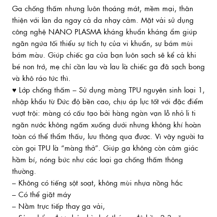
Ga chống thấm nhưng luôn thoáng mát, mềm mại, thân
thiện với làn da ngay cả da nhạy cảm. Mặt vải sử dụng
công nghệ NANO PLASMA kháng khuẩn kháng ẩm giúp
ngăn ngứa tối thiểu sự tích tụ của vi khuẩn, sự bám mùi
bám màu. Giúp chiếc ga của bạn luôn sạch sẽ kể cả khi
bé non trớ, mẹ chỉ cần lau và lau là chiếc ga đã sạch bong
và khô ráo tức thì.
♥ Lớp chống thấm – Sử dụng màng TPU nguyên sinh loại 1,
nhập khẩu từ Đức độ bền cao, chịu áp lực tốt với đặc điểm
vượt trội: màng có cấu tạo bởi hàng ngàn vạn lỗ nhỏ li ti
ngăn nước không ngấm xuống dưới nhưng không khí hoàn
toàn có thể thẩm thấu, lưu thông qua được. Vì vậy người ta
còn gọi TPU là “màng thở”. Giúp ga không còn cảm giác
hầm bí, nóng bức như các loại ga chống thấm thông
thường.
– Không có tiếng sột soạt, không mùi nhựa nồng hắc
– Có thể giặt máy
– Nằm trực tiếp thay ga vải,