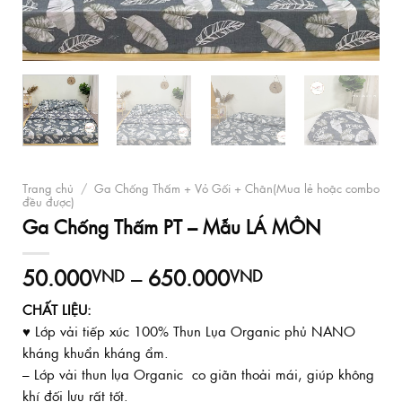
Trang chủ
/
Ga Chống Thấm + Vỏ Gối + Chăn(Mua lẻ hoặc combo
đều được)
Ga Chống Thấm PT – Mẫu LÁ MÔN
Khoảng
50.000
–
650.000
VND
VND
giá:
CHẤT LIỆU:
từ
♥ Lớp vải tiếp xúc 100% Thun Lụa Organic phủ NANO
50.000VND
đến
kháng khuẩn kháng ẩm.
650.000VND
– Lớp vải thun lụa Organic co giãn thoải mái, giúp không
khí đối lưu rất tốt.