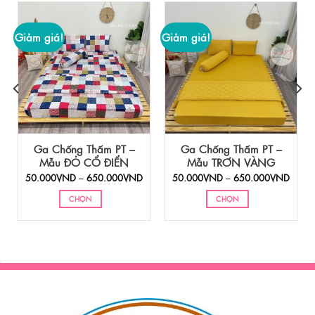
Giảm giá!
Giảm giá!
Ga Chống Thấm PT –
Ga Chống Thấm PT –
Mẫu ĐỎ CỔ ĐIỂN
Mẫu TRƠN VÀNG
Khoảng
Khoảng
Khoả
50.000
VND
–
650.000
VND
50.000
VND
–
650.000
VND
iá:
giá:
giá:
ừ
từ
từ
CHỌN
CHỌN
50.000VND
50.000VND
50.0
đến
đến
đến
Sản
Sản
650.000VND
650.000VND
650.
phẩm
phẩm
này
này
có
có
nhiều
nhiều
biến
biến
thể.
thể.
Các
Các