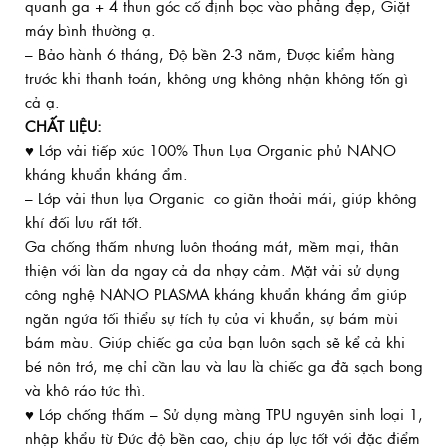
quanh ga + 4 thun góc cố định bọc vào phẳng đẹp, Giặt
máy bình thường ạ.
– Bảo hành 6 tháng, Độ bền 2-3 năm, Được kiểm hàng
trước khi thanh toán, không ưng không nhận không tốn gì
cả ạ.
CHẤT LIỆU:
♥ Lớp vải tiếp xúc 100% Thun Lụa Organic phủ NANO
kháng khuẩn kháng ẩm.
– Lớp vải thun lụa Organic co giãn thoải mái, giúp không
khí đối lưu rất tốt.
Ga chống thấm nhưng luôn thoáng mát, mềm mại, thân
thiện với làn da ngay cả da nhạy cảm. Mặt vải sử dụng
công nghệ NANO PLASMA kháng khuẩn kháng ẩm giúp
ngăn ngứa tối thiểu sự tích tụ của vi khuẩn, sự bám mùi
bám màu. Giúp chiếc ga của bạn luôn sạch sẽ kể cả khi
bé nôn trớ, mẹ chỉ cần lau và lau là chiếc ga đã sạch bong
và khô ráo tức thì.
♥ Lớp chống thấm – Sử dụng màng TPU nguyên sinh loại 1,
nhập khẩu từ Đức độ bền cao, chịu áp lực tốt với đặc điểm