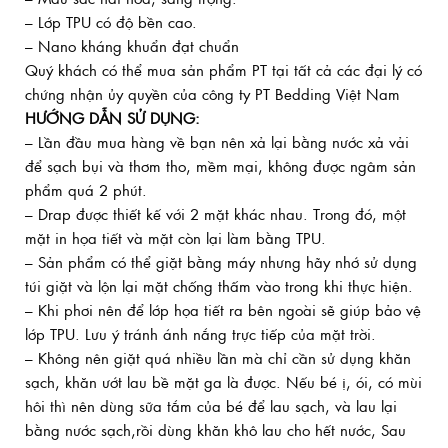
– Lớp TPU có độ bền cao.
– Nano kháng khuẩn đạt chuẩn
Quý khách có thể mua sản phẩm PT tại tất cả các đại lý có
chứng nhận ủy quyền của công ty PT Bedding Việt Nam
HƯỚNG DẪN SỬ DỤNG:
– Lần đầu mua hàng về bạn nên xả lại bằng nước xả vải
để sạch bụi và thơm tho, mềm mại, không được ngâm sản
phẩm quá 2 phút.
– Drap được thiết kế với 2 mặt khác nhau. Trong đó, một
mặt in họa tiết và mặt còn lại làm bằng TPU.
– Sản phẩm có thể giặt bằng máy nhưng hãy nhớ sử dụng
túi giặt và lộn lại mặt chống thấm vào trong khi thực hiện.
– Khi phơi nên để lớp họa tiết ra bên ngoài sẽ giúp bảo vệ
lớp TPU. Lưu ý tránh ánh nắng trực tiếp của mặt trời.
– Không nên giặt quá nhiều lần mà chỉ cần sử dụng khăn
sạch, khăn ướt lau bề mặt ga là được. Nếu bé ị, ói, có mùi
hôi thì nên dùng sữa tắm của bé để lau sạch, và lau lại
bằng nước sạch,rồi dùng khăn khô lau cho hết nước, Sau