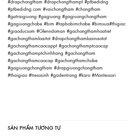
#drapchongtham #drapchongthampt #ptbedidng
#ptbedidng.com #vaichongtham #chongtham
#gatraigiuong #gagiuong #gagiuongchongtham
#gagiuongchobe #bim #tapbobimchobe #bimsua#thigiac
#giaoducsom #Glenndoman #gachongthamhoatiet
#gachongthamloaitot #drapchongthamloainaotot
#gachongthamcaocappt #gachongthamptcaocap
#gachongthamptchinhhang #gachongtham
#gachongthamcaocap #gachongthamchobe
#gagiuongchongtham #drapgiuongchongtham
#thaigiao #tresosinh #gadentrang #karo #Montessori
SẢN PHẨM TƯƠNG TỰ