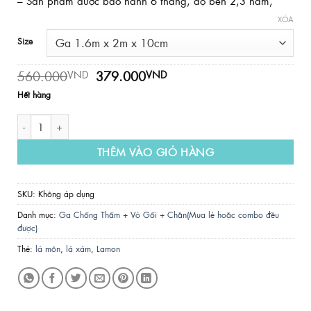
– Sản phẩm được bảo hành 6 tháng, độ bền 2,3 năm,
XÓA
Size
Giá
Giá
560.000
379.000
VND
VND
gốc
hiện
Hết hàng
là:
tại
560.000VND.
là:
Ga Chống Thấm PT - Mẫu LÁ MÔN số lượng
379.000VND.
THÊM VÀO GIỎ HÀNG
SKU:
Không áp dụng
Danh mục:
Ga Chống Thấm + Vỏ Gối + Chăn(Mua lẻ hoặc combo đều
được)
Thẻ:
lá môn
,
lá xám
,
Lamon