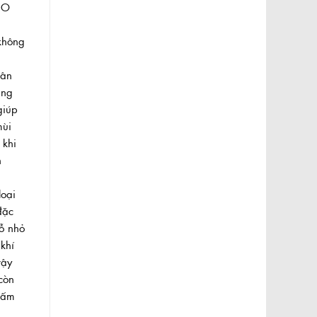
NO
VND
0VND
không
hân
ụng
giúp
mùi
 khi
h
loại
đặc
ỗ nhỏ
khí
vậy
còn
hấm