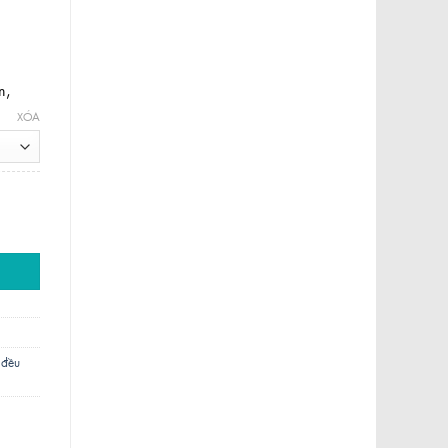
m,
XÓA
 đều