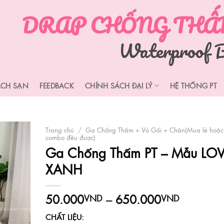
DRAP CHỐNG THẤM
Waterproof B
ÁCH SẠN
FEEDBACK
CHÍNH SÁCH ĐẠI LÝ
HỆ THỐNG PT
Trang chủ
/
Ga Chống Thấm + Vỏ Gối + Chăn(Mua lẻ hoặc
combo đều được)
Ga Chống Thấm PT – Mẫu LO
XANH
Khoảng
50.000
–
650.000
VND
VND
giá:
CHẤT LIỆU:
từ