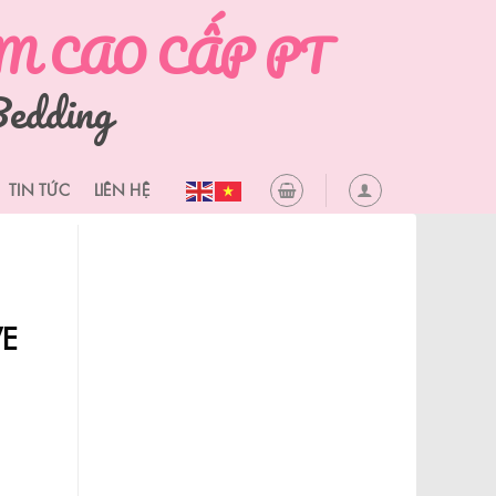
 CAO CẤP PT
edding
TIN TỨC
LIÊN HỆ
VE