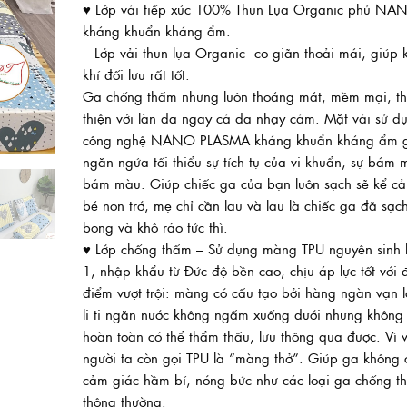
♥ Lớp vải tiếp xúc 100% Thun Lụa Organic phủ NA
50.000
đến
kháng khuẩn kháng ẩm.
650.00
– Lớp vải thun lụa Organic co giãn thoải mái, giúp 
khí đối lưu rất tốt.
Ga chống thấm nhưng luôn thoáng mát, mềm mại, t
thiện với làn da ngay cả da nhạy cảm. Mặt vải sử d
công nghệ NANO PLASMA kháng khuẩn kháng ẩm 
ngăn ngứa tối thiểu sự tích tụ của vi khuẩn, sự bám 
bám màu. Giúp chiếc ga của bạn luôn sạch sẽ kể cả
bé non trớ, mẹ chỉ cần lau và lau là chiếc ga đã sạc
bong và khô ráo tức thì.
♥ Lớp chống thấm – Sử dụng màng TPU nguyên sinh 
1, nhập khẩu từ Đức độ bền cao, chịu áp lực tốt với 
điểm vượt trội: màng có cấu tạo bởi hàng ngàn vạn l
li ti ngăn nước không ngấm xuống dưới nhưng không 
hoàn toàn có thể thẩm thấu, lưu thông qua được. Vì 
người ta còn gọi TPU là “màng thở”. Giúp ga không 
cảm giác hầm bí, nóng bức như các loại ga chống t
thông thường.