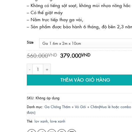
– Không có tiếng sột soạt, không mùi nhựa nồng hắc
– Có thể giặt máy
– Nằm trực tiếp thay ga vải,
– Sản phẩm được bảo hành 6 tháng, độ bền 2,3 nă
Size
Giá
Giá
560.000
379.000
VND
VND
gốc
hiện
là:
tại
Ga Chống Thấm PT - Mẫu LOVE XANH số lượng
560.000VND.
là:
379.000VND.
THÊM VÀO GIỎ HÀNG
SKU:
Không áp dụng
Danh mục:
Ga Chống Thấm + Vỏ Gối + Chăn(Mua lẻ hoặc combo
được)
Thẻ:
lov xanh
,
love xanh