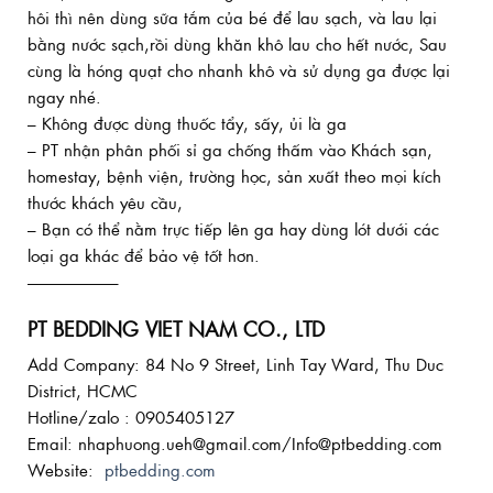
hôi thì nên dùng sữa tắm của bé để lau sạch, và lau lại
bằng nước sạch,rồi dùng khăn khô lau cho hết nước, Sau
cùng là hóng quạt cho nhanh khô và sử dụng ga được lại
ngay nhé.
– Không được dùng thuốc tẩy, sấy, ủi là ga
– PT nhận phân phối sỉ ga chống thấm vào Khách sạn,
homestay, bệnh viện, trường học, sản xuất theo mọi kích
thước khách yêu cầu,
– Bạn có thể nằm trực tiếp lên ga hay dùng lót dưới các
loại ga khác để bảo vệ tốt hơn.
—————–
PT BEDDING VIET NAM CO., LTD
Add Company: 84 No 9 Street, Linh Tay Ward, Thu Duc
District, HCMC
Hotline/zalo : 0905405127
Email: nhaphuong.ueh@gmail.com/Info@ptbedding.com
Website:
ptbedding.com