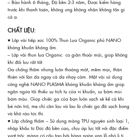
– Bảo hành 6 tháng, Độ bền 2-3 năm, Được kiểm hàng
trước khi thanh toán, không ưng không nhận không tốn gì
cả ạ.
CHẤT LIỆU:
♥ Lớp vải tiếp xúc 100% Thun Lụa Organic phủ NANO
kháng khuẩn kháng ẩm.
– Lớp vải thun lụa Organic co giãn thoải mái, giúp không
khí đối lưu rất tốt.
Ga chống thấm nhưng luôn thoáng mát, mềm mại, thân
thiện với làn da ngay cả da nhạy cảm. Mặt vải sử dụng
công nghệ NANO PLASMA kháng khuẩn kháng ẩm giúp
ngăn ngứa tối thiểu sự tích tụ của vi khuẩn, sự bám mùi
bám màu. Giúp chiếc ga của bạn luôn sạch sẽ kể cả khi
bé nôn trớ, mẹ chỉ cần lau và lau là chiếc ga đã sạch bong
và khô ráo tức thì.
♥ Lớp chống thấm – Sử dụng màng TPU nguyên sinh loại 1,
nhập khẩu từ Đức độ bền cao, chịu áp lực tốt với đặc điểm
vượt trội: màng có cấu tạo bởi hàng ngàn vạn lỗ nhỏ li ti