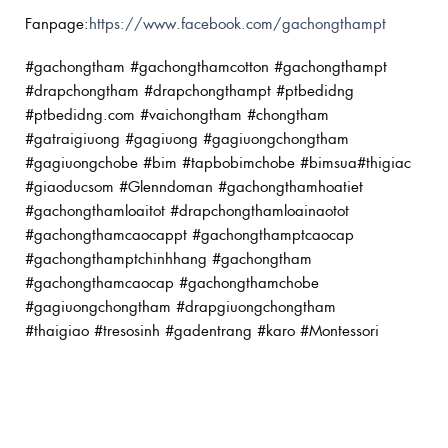
Fanpage:
https://www.facebook.com/gachongthampt
#gachongtham #gachongthamcotton #gachongthampt
#drapchongtham #drapchongthampt #ptbedidng
#ptbedidng.com #vaichongtham #chongtham
#gatraigiuong #gagiuong #gagiuongchongtham
#gagiuongchobe #bim #tapbobimchobe #bimsua#thigiac
#giaoducsom #Glenndoman #gachongthamhoatiet
#gachongthamloaitot #drapchongthamloainaotot
#gachongthamcaocappt #gachongthamptcaocap
#gachongthamptchinhhang #gachongtham
#gachongthamcaocap #gachongthamchobe
#gagiuongchongtham #drapgiuongchongtham
#thaigiao #tresosinh #gadentrang #karo #Montessori