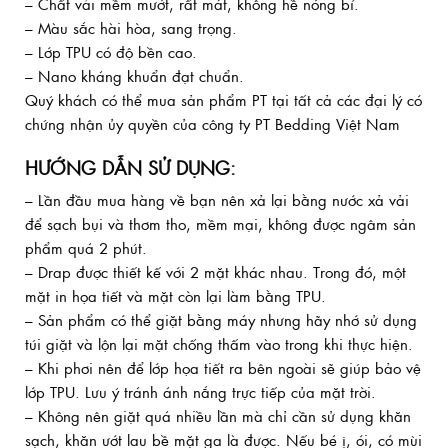
– Chất vải mềm mướt, rất mát, không hề nóng bí.
– Màu sắc hài hòa, sang trọng.
– Lớp TPU có độ bền cao.
– Nano kháng khuẩn đạt chuẩn.
Quý khách có thể mua sản phẩm PT tại tất cả các đại lý có
chứng nhận ủy quyền của công ty PT Bedding Việt Nam
HƯỚNG DẪN SỬ DỤNG:
– Lần đầu mua hàng về bạn nên xả lại bằng nước xả vải
để sạch bụi và thơm tho, mềm mại, không được ngâm sản
phẩm quá 2 phút.
– Drap được thiết kế với 2 mặt khác nhau. Trong đó, một
mặt in họa tiết và mặt còn lại làm bằng TPU.
– Sản phẩm có thể giặt bằng máy nhưng hãy nhớ sử dụng
túi giặt và lộn lại mặt chống thấm vào trong khi thực hiện.
– Khi phơi nên để lớp họa tiết ra bên ngoài sẽ giúp bảo vệ
lớp TPU. Lưu ý tránh ánh nắng trực tiếp của mặt trời.
– Không nên giặt quá nhiều lần mà chỉ cần sử dụng khăn
sạch, khăn ướt lau bề mặt ga là được. Nếu bé ị, ói, có mùi