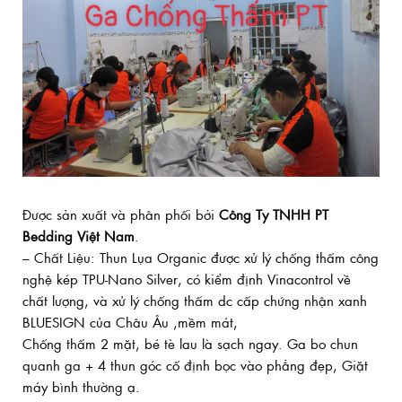
Được sản xuất và phân phối bởi
Công Ty TNHH PT
Bedding Việt Nam
.
– Chất Liệu: Thun Lụa Organic được xử lý chống thấm công
nghệ kép TPU-Nano Silver, có kiểm định Vinacontrol về
chất lượng, và xử lý chống thấm dc cấp chứng nhận xanh
BLUESIGN của Châu Âu ,mềm mát,
Chống thấm 2 mặt, bé tè lau là sạch ngay. Ga bo chun
quanh ga + 4 thun góc cố định bọc vào phẳng đẹp, Giặt
máy bình thường ạ.