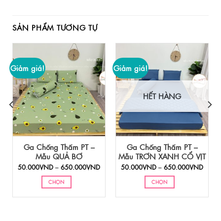
SẢN PHẨM TƯƠNG TỰ
Giảm giá!
Giảm giá!
HẾT HÀNG
Ga Chống Thấm PT –
Ga Chống Thấm PT –
Mẫu QUẢ BƠ
Mẫu TRƠN XANH CỔ VỊT
Khoảng
Khoảng
Khoả
50.000
VND
–
650.000
VND
50.000
VND
–
650.000
VND
iá:
giá:
giá:
ừ
từ
từ
CHỌN
CHỌN
50.000VND
50.000VND
50.0
đến
đến
đến
Sản
Sản
650.000VND
650.000VND
650.
phẩm
phẩm
này
này