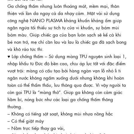
Ga chống thấm nhưng luôn thoáng mát, mềm mại, thân
thiện với làn da ngay cả da nhạy cảm. Mặt vải sử dụng
công nghệ NANO PLASMA kháng khuẩn kháng ẩm giúp
ngăn ngứa tối thiểu sự tích tụ của vi khuẩn, sự bám mùi
bám màu. Giúp chiếc ga của bạn luôn sạch sẽ kể cả khi
bé non trớ, mẹ chỉ cần lau và lau là chiếc ga đã sạch bong
và khô ráo tức thì.
♥ Lớp chống thấm – Sử dụng màng TPU nguyên sinh loại 1,
nhập khẩu từ Đức độ bền cao, chịu áp lực tốt với đặc điểm
vượt trội: màng có cấu tạo bởi hàng ngàn vạn lỗ nhỏ li ti
ngăn nước không ngấm xuống dưới nhưng không khí hoàn
toàn có thể thẩm thấu, lưu thông qua được. Vì vậy người ta
còn gọi TPU là “màng thở”. Giúp ga không còn cảm giác
hầm bí, nóng bức như các loại ga chống thấm thông
thường.
– Không có tiếng sột soạt, không mùi nhựa nồng hắc
– Có thể giặt máy
– Nằm trực tiếp thay ga vải,