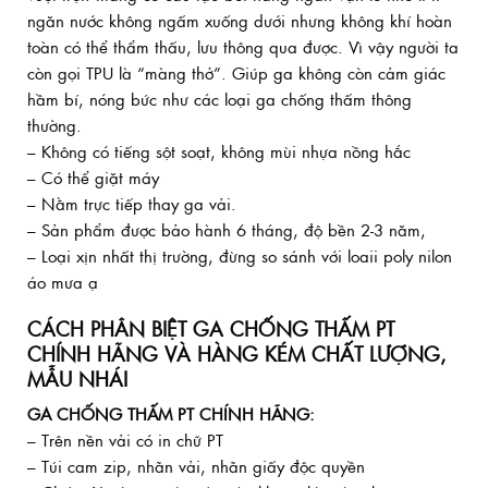
ngăn nước không ngấm xuống dưới nhưng không khí hoàn
toàn có thể thẩm thấu, lưu thông qua được. Vì vậy người ta
còn gọi TPU là “màng thở”. Giúp ga không còn cảm giác
hầm bí, nóng bức như các loại ga chống thấm thông
thường.
– Không có tiếng sột soạt, không mùi nhựa nồng hắc
– Có thể giặt máy
– Nằm trực tiếp thay ga vải.
– Sản phẩm được bảo hành 6 tháng, độ bền 2-3 năm,
– Loại xịn nhất thị trường, đừng so sánh với loaii poly nilon
áo mưa ạ
CÁCH PHÂN BIỆT GA CHỐNG THẤM PT
CHÍNH HÃNG VÀ HÀNG KÉM CHẤT LƯỢNG,
MẪU NHÁI
GA CHỐNG THẤM PT CHÍNH HÃNG:
– Trên nền vải có in chữ PT
– Túi cam zip, nhãn vải, nhãn giấy độc quyền