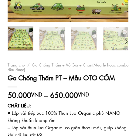
Trang chủ
/
Ga Chống Thấm + Vỏ Gối + Chăn(Mua lẻ hoặc combo
đều được)
Ga Chống Thấm PT – Mẫu OTO CỐM
Khoảng
50.000
–
650.000
VND
VND
giá:
CHẤT LIỆU:
từ
♥ Lớp vải tiếp xúc 100% Thun Lụa Organic phủ NANO
50.000VND
đến
kháng khuẩn kháng ẩm.
650.000VND
– Lớp vải thun lụa Organic co giãn thoải mái, giúp không
khí đối lưu rất tốt.