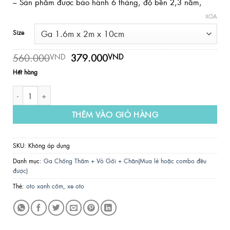
– Sản phẩm được bảo hành 6 tháng, độ bền 2,3 năm,
XÓA
Size
Giá
Giá
560.000
379.000
VND
VND
gốc
hiện
Hết hàng
là:
tại
560.000VND.
là:
Ga Chống Thấm PT - Mẫu OTO CỐM số lượng
379.000VND.
THÊM VÀO GIỎ HÀNG
SKU:
Không áp dụng
Danh mục:
Ga Chống Thấm + Vỏ Gối + Chăn(Mua lẻ hoặc combo đều
được)
Thẻ:
oto xanh cốm
,
xe oto