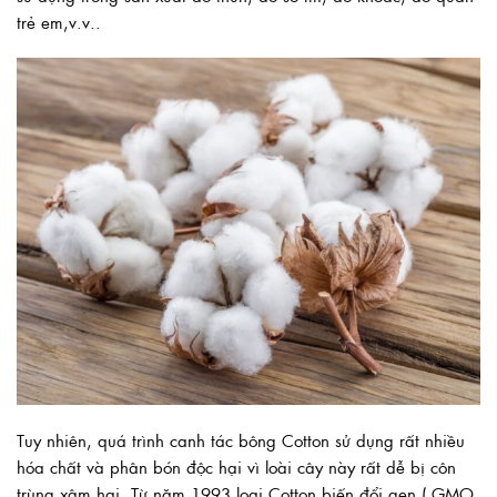
trẻ em,v.v..
Tuy nhiên, quá trình canh tác bông Cotton sử dụng rất nhiều
hóa chất và phân bón độc hại vì loài cây này rất dễ bị côn
trùng xâm hại. Từ năm 1993 loại Cotton biến đổi gen ( GMO