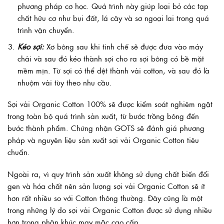
phương pháp cơ học. Quá trình này giúp loại bỏ các tạp
chất hữu cơ như bụi đất, lá cây và sơ ngoại lai trong quá
trình vận chuyển.
Kéo sợi:
Xơ bông sau khi tinh chế sẽ được đưa vào máy
chải và sau đó kéo thành sợi cho ra sợi bông có bề mặt
mềm mịn. Từ sợi có thể dệt thành vải cotton, và sau đó là
nhuộm vải tùy theo nhu cầu.
Sợi vải Organic Cotton 100% sẽ được kiểm soát nghiêm ngặt
trong toàn bộ quá trình sản xuất, từ bước trồng bông đến
bước thành phẩm. Chứng nhận GOTS sẽ đánh giá phương
pháp và nguyên liệu sản xuất sợi vải Organic Cotton tiêu
chuẩn.
Ngoài ra, vì quy trình sản xuất không sử dụng chất biến đổi
gen và hóa chất nên sản lượng sợi vải Organic Cotton sẽ ít
hơn rất nhiều so với Cotton thông thường. Đây cũng là một
trong những lý do sợi vải Organic Cotton được sử dụng nhiều
hơn trong phân khúc may mặc cao cấp.