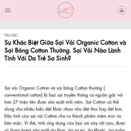
Skip
to
content
TIN TỨC
Sự Khác Biệt Giữa Sợi Vải Organic Cotton và
Sợi Bông Cotton Thường. Sợi Vải Nào Lành
Tính Với Da Trẻ Sơ Sinh?
Sợi vải Organic Cotton và sợi bông Cotton thường (
conventional cotton) là loại sợi truyền thống có nguồn gốc với
hơn 27 triệu tấn được sản xuất mỗi năm. Sợi Cotton có thể
dùng cho nhiều kiểu dệt khác nhau như dệt thoi hay dệt kim.
Đặc tính của sợi vải Cotton cho ra thành phẩm mềm mịn và
bền mặc. Vì thế, tính ứng dụng của loại sợi này rất cao, được
sử dụng trong sản xuất áo thun, áo sơ mi, áo khoác, áo quần