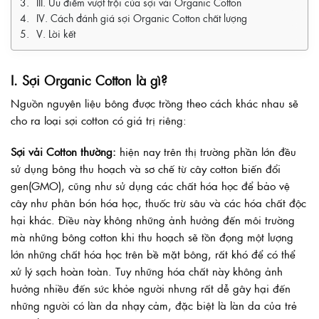
III. Ưu điểm vượt trội của sợi vải Organic Cotton
IV. Cách đánh giá sợi Organic Cotton chất lượng
V. Lời kết
I. Sợi Organic Cotton là gì?
Nguồn nguyên liệu bông được trồng theo cách khác nhau sẽ
cho ra loại sợi cotton có giá trị riêng:
Sợi vải Cotton thường:
hiện nay trên thị trường phần lớn đều
sử dụng bông thu hoạch và sơ chế từ cây cotton biến đổi
gen(GMO), cũng như sử dụng các chất hóa học để bảo vệ
cây như phân bón hóa học, thuốc trừ sâu và các hóa chất độc
hại khác. Điều này không những ảnh hưởng đến môi trường
mà những bông cotton khi thu hoạch sẽ tồn đọng một lượng
lớn những chất hóa học trên bề mặt bông, rất khó để có thể
xử lý sạch hoàn toàn. Tuy những hóa chất này không ảnh
hưởng nhiều đến sức khỏe người nhưng rất dễ gây hại đến
những người có làn da nhạy cảm, đặc biệt là làn da của trẻ