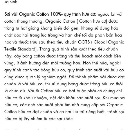
sơ sinh.
Sợi vải Organic Cotton 100%- quy trình hữu cơ:
ngược lại với
cotton thông thường, Organic Cotton ( Cotton hữu cơ) được
trồng từ hạt giống không biến đổi gen, không sử dụng hóa
chất độc hại trong lúc trồng và hạn chế tối đa phân bón hóa
học và thuốc trừu sâu theo tiêu chuẩn GOTS ( Global Organic
Textile Standard). Trong quá trình sản xuất theo tiêu chuẩn
này, cây bông cotton được trồng và thu hoạch một cách bền
vững, ít ảnh hưởng đến môi trường hơn. Hơn thế nữa, ngoài
quy trình canh tác bông hữu cơ, quy trình sản xuất vải hữu cơ
cũng được quản lý nghiêm ngặt. Để thành phẩm vải được đạt
chuẩn là vải hữu cơ, thì sử dụng bông được trồng hữu cơ thôi
là chưa đủ. Vải từ Cotton hữu cơ bắt buộc phải có chứng chỉ
hữu cơ từ khâu nhuộm, dệt đến khâu sản xuất sợi. Khi mua sợi
hữu cơ, các nhà sản xuất phải tìm nhà cung cấp sợi Organic
Cotton hữu cơ đạt chuẩn và có nơi lưu trữ riêng biệt, tránh sợi
hữu cơ bị lây nhiễm từ các sợi khác.