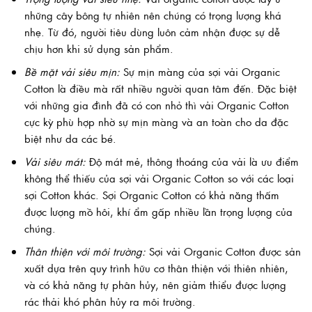
những cây bông tự nhiên nên chúng có trọng lượng khá
nhẹ. Từ đó, người tiêu dùng luôn cảm nhận được sự dễ
chịu hơn khi sử dụng sản phẩm.
Bề mặt vải siêu mịn:
Sự mịn màng của sợi vải Organic
Cotton là điều mà rất nhiều người quan tâm đến. Đặc biệt
với những gia đình đã có con nhỏ thì vải Organic Cotton
cực kỳ phù hợp nhờ sự mịn màng và an toàn cho da đặc
biệt như da các bé.
Vải siêu mát:
Độ mát mẻ, thông thoáng của vải là ưu điểm
không thể thiếu của sợi vải Organic Cotton so với các loại
sợi Cotton khác. Sợi Organic Cotton có khả năng thấm
được lượng mồ hôi, khí ẩm gấp nhiều lần trọng lượng của
chúng.
Thân thiện với môi trường:
Sợi vải Organic Cotton được sản
xuất dựa trên quy trình hữu cơ thân thiện với thiên nhiên,
và có khả năng tự phân hủy, nên giảm thiểu được lượng
rác thải khó phân hủy ra môi trường.