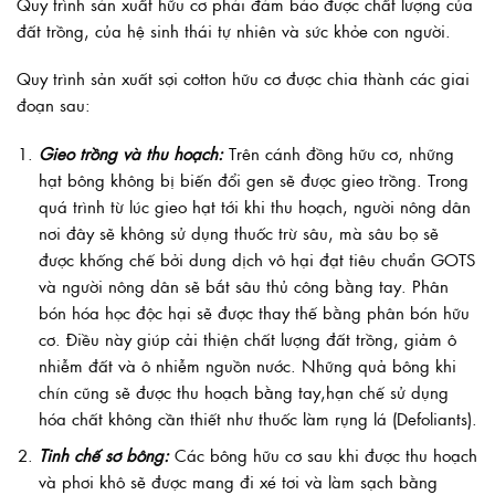
Quy trình sản xuất hữu cơ phải đảm bảo được chất lượng của
đất trồng, của hệ sinh thái tự nhiên và sức khỏe con người.
Quy trình sản xuất sợi cotton hữu cơ được chia thành các giai
đoạn sau:
Gieo trồng và thu hoạch:
Trên cánh đồng hữu cơ, những
hạt bông không bị biến đổi gen sẽ được gieo trồng. Trong
quá trình từ lúc gieo hạt tới khi thu hoạch, người nông dân
nơi đây sẽ không sử dụng thuốc trừ sâu, mà sâu bọ sẽ
được khống chế bởi dung dịch vô hại đạt tiêu chuẩn GOTS
và người nông dân sẽ bắt sâu thủ công bằng tay. Phân
bón hóa học độc hại sẽ được thay thế bằng phân bón hữu
cơ. Điều này giúp cải thiện chất lượng đất trồng, giảm ô
nhiễm đất và ô nhiễm nguồn nước. Những quả bông khi
chín cũng sẽ được thu hoạch bằng tay,hạn chế sử dụng
hóa chất không cần thiết như thuốc làm rụng lá (Defoliants).
Tinh chế sơ bông:
Các bông hữu cơ sau khi được thu hoạch
và phơi khô sẽ được mang đi xé tơi và làm sạch bằng