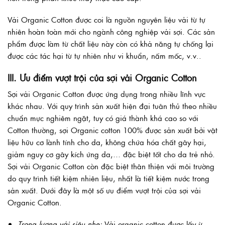
Vải Organic Cotton được coi là nguồn nguyên liệu vải từ tự
nhiên hoàn toàn mới cho ngành công nghiệp vải sợi. Các sản
phẩm được làm từ chất liệu này còn có khả năng tự chống lại
được các tác hại từ tự nhiên như vi khuẩn, nấm mốc, v.v..
III. Ưu điểm vượt trội của sợi vải Organic Cotton
Sợi vải Organic Cotton được ứng dụng trong nhiều lĩnh vực
khác nhau. Với quy trình sản xuất hiện đại tuân thủ theo nhiều
chuẩn mực nghiêm ngặt, tuy có giá thành khá cao so với
Cotton thường, sợi Organic cotton 100% được sản xuất bởi vật
liệu hữu cơ lành tính cho da, không chứa hóa chất gây hại,
giảm nguy cơ gây kích ứng da,… đặc biệt tốt cho da trẻ nhỏ.
Sợi vải Organic Cotton còn đặc biệt thân thiện với môi trường
do quy trình tiết kiệm nhiên liệu, nhất là tiết kiệm nước trong
sản xuất. Dưới đây là một số ưu điểm vượt trội của sợi vải
Organic Cotton.
Trọng lượng vải siêu nhẹ:
Vải organic cotton được lấy ừ