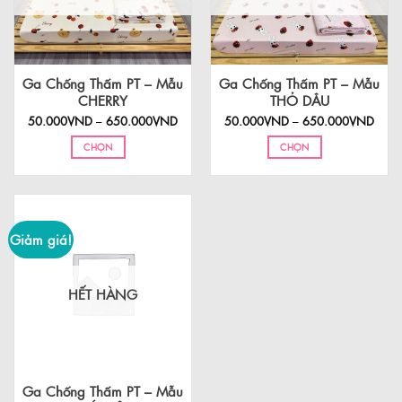
Ga Chống Thấm PT – Mẫu
Ga Chống Thấm PT – Mẫu
CHERRY
THỎ DÂU
Khoảng
Khoả
50.000
VND
–
650.000
VND
50.000
VND
–
650.000
VND
giá:
giá:
từ
từ
CHỌN
CHỌN
50.000VND
50.0
đến
đến
Sản
Sản
650.000VND
650.
phẩm
phẩm
này
này
có
có
Giảm giá!
nhiều
nhiều
biến
biến
thể.
thể.
HẾT HÀNG
Các
Các
tùy
tùy
chọn
chọn
có
có
thể
thể
được
được
Ga Chống Thấm PT – Mẫu
chọn
chọn