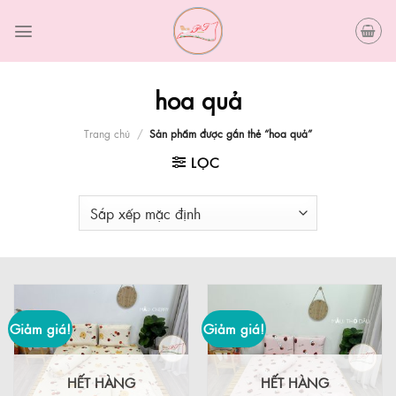
Skip
to
content
hoa quả
Trang chủ
/
Sản phẩm được gắn thẻ “hoa quả”
LỌC
Giảm giá!
Giảm giá!
HẾT HÀNG
HẾT HÀNG