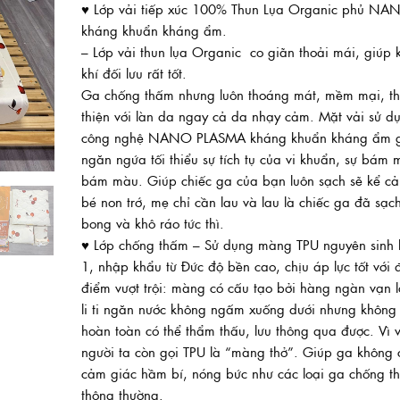
♥ Lớp vải tiếp xúc 100% Thun Lụa Organic phủ NA
50.000
đến
kháng khuẩn kháng ẩm.
650.00
– Lớp vải thun lụa Organic co giãn thoải mái, giúp 
khí đối lưu rất tốt.
Ga chống thấm nhưng luôn thoáng mát, mềm mại, t
thiện với làn da ngay cả da nhạy cảm. Mặt vải sử d
công nghệ NANO PLASMA kháng khuẩn kháng ẩm 
ngăn ngứa tối thiểu sự tích tụ của vi khuẩn, sự bám 
bám màu. Giúp chiếc ga của bạn luôn sạch sẽ kể cả
bé non trớ, mẹ chỉ cần lau và lau là chiếc ga đã sạc
bong và khô ráo tức thì.
♥ Lớp chống thấm – Sử dụng màng TPU nguyên sinh 
1, nhập khẩu từ Đức độ bền cao, chịu áp lực tốt với 
điểm vượt trội: màng có cấu tạo bởi hàng ngàn vạn l
li ti ngăn nước không ngấm xuống dưới nhưng không 
hoàn toàn có thể thẩm thấu, lưu thông qua được. Vì 
người ta còn gọi TPU là “màng thở”. Giúp ga không 
cảm giác hầm bí, nóng bức như các loại ga chống t
thông thường.