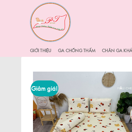
Skip
to
content
GIỚI THIỆU
GA CHỐNG THẤM
CHĂN GA KH
Giảm giá!