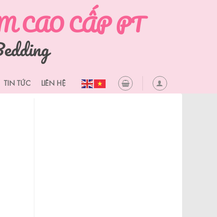
 CAO CẤP PT
edding
TIN TỨC
LIÊN HỆ