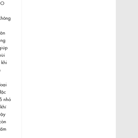
NO
VND
0VND
không
hân
ụng
giúp
mùi
 khi
h
loại
đặc
ỗ nhỏ
khí
vậy
còn
hấm