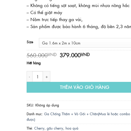
– Không có tiếng sột soạt, không mùi nhựa nồng hắc
– Có thể giặt máy
– Nằm trực tiếp thay ga vải,
– Sản phẩm được bảo hành 6 tháng, độ bền 2,3 nă
Size
Giá
Giá
560.000
379.000
VND
VND
gốc
hiện
Hết hàng
là:
tại
560.000VND.
là:
Ga Chống Thấm PT - Mẫu CHERRY số lượng
379.000VND.
THÊM VÀO GIỎ HÀNG
SKU:
Không áp dụng
Danh mục:
Ga Chống Thấm + Vỏ Gối + Chăn(Mua lẻ hoặc combo
được)
Thẻ:
Cherry
,
gấu cherry
,
hoa quả