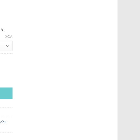
m,
XÓA
 đều