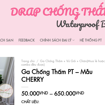
DRAP CHỐNG THẤM
Waterproof B
ÁCH SẠN
FEEDBACK
CHÍNH SÁCH ĐẠI LÝ
HỆ THỐNG PT
Trang chủ
/
Ga Chống Thấm + Vỏ Gối + Chăn(Mua lẻ hoặc
combo đều được)
Ga Chống Thấm PT – Mẫu
CHERRY
Khoảng
50.000
–
650.000
VND
VND
giá:
CHẤT LIỆU:
từ